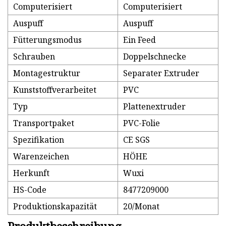
Computerisiert
Computerisiert
Auspuff
Auspuff
Fütterungsmodus
Ein Feed
Schrauben
Doppelschnecke
Montagestruktur
Separater Extruder
Kunststoffverarbeitet
PVC
Typ
Plattenextruder
Transportpaket
PVC-Folie
Spezifikation
CE SGS
Warenzeichen
HÖHE
Herkunft
Wuxi
HS-Code
8477209000
Produktionskapazität
20/Monat