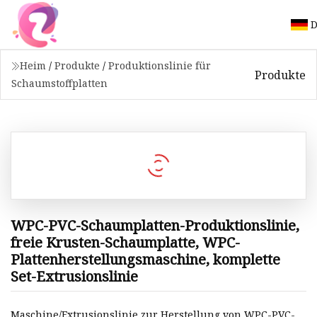
D
Heim
/
Produkte
/
Produktionslinie für
Produkte
Schaumstoffplatten
WPC-PVC-Schaumplatten-Produktionslinie,
freie Krusten-Schaumplatte, WPC-
Plattenherstellungsmaschine, komplette
Set-Extrusionslinie
Maschine/Extrusionslinie zur Herstellung von WPC-PVC-